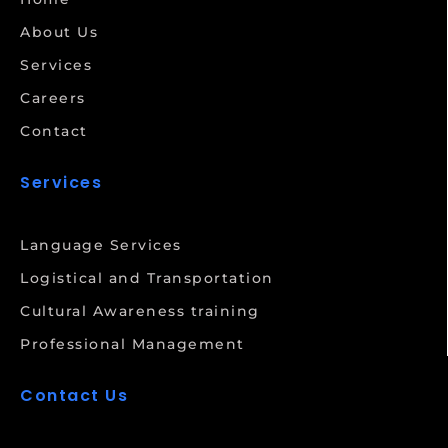
About Us
Services
Careers
Contact
Services
Language Services
Logistical and Transportation
Cultural Awareness training
Professional Management
Contact Us