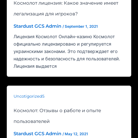
Космолот лицензия: Какое значение имеет
легализация для игроков?
Stardust GCS Admin
/
September 1, 2021
Лицензия Космолот Онлайн-казино Космолот
официально лицензировано и регулируется
украинскими законами. Это подтверждает его
надежность и безопасность для пользователей.
Лицензия выдается
Uncotigorized5
Космолот: Отзывы о работе и опыте
пользователей
Stardust GCS Admin
/
May 12, 2021