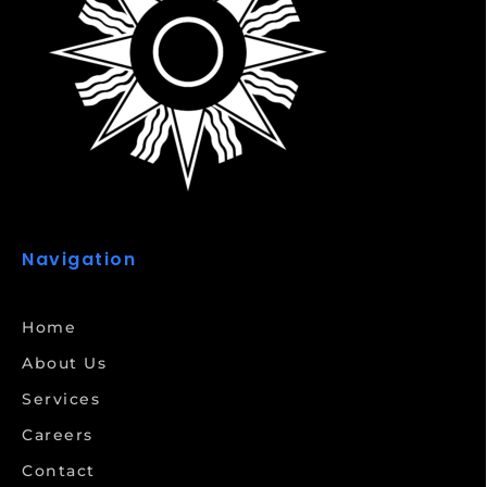
Navigation
Home
About Us
Services
Careers
Contact