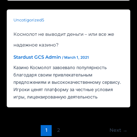
Uncotigorized5
Космолот не выводит деньги – или все же
надежное казино?
Stardust GCS Admin
/
March 1, 2021
Казино Космолот завоевало популярность
благодаря своим привлекательным
предложениям и высококачественному сервису.
Игроки ценят платформу за честные условия
игры, лицензированную деятельность
1
2
Next
→