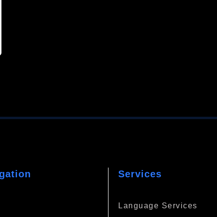
gation
Services
e
Language Services