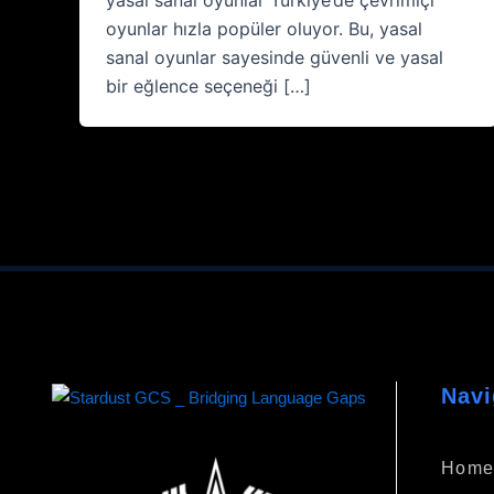
oyunlar hızla popüler oluyor. Bu, yasal
sanal oyunlar sayesinde güvenli ve yasal
bir eğlence seçeneği […]
Navi
Hom